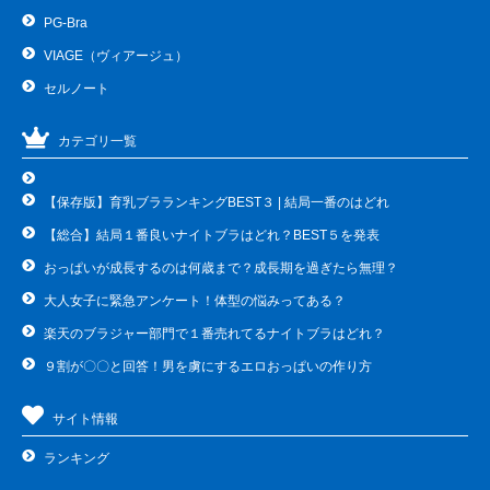
PG-Bra
VIAGE（ヴィアージュ）
セルノート
カテゴリ一覧
【保存版】育乳ブラランキングBEST３ | 結局一番のはどれ
【総合】結局１番良いナイトブラはどれ？BEST５を発表
おっぱいが成長するのは何歳まで？成長期を過ぎたら無理？
大人女子に緊急アンケート！体型の悩みってある？
楽天のブラジャー部門で１番売れてるナイトブラはどれ？
９割が〇〇と回答！男を虜にするエロおっぱいの作り方
サイト情報
ランキング